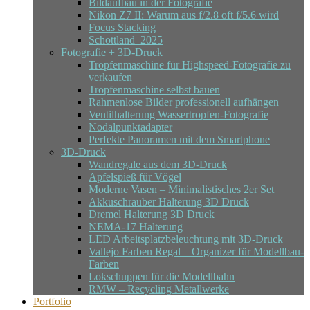
Bildaufbau in der Fotografie
Nikon Z7 II: Warum aus f/2.8 oft f/5.6 wird
Focus Stacking
Schottland_2025
Fotografie + 3D-Druck
Tropfenmaschine für Highspeed-Fotografie zu
verkaufen
Tropfenmaschine selbst bauen
Rahmenlose Bilder professionell aufhängen
Ventilhalterung Wassertropfen-Fotografie
Nodalpunktadapter
Perfekte Panoramen mit dem Smartphone
3D-Druck
Wandregale aus dem 3D-Druck
Apfelspieß für Vögel
Moderne Vasen – Minimalistisches 2er Set
Akkuschrauber Halterung 3D Druck
Dremel Halterung 3D Druck
NEMA-17 Halterung
LED Arbeitsplatzbeleuchtung mit 3D-Druck
Vallejo Farben Regal – Organizer für Modellbau-
Farben
Lokschuppen für die Modellbahn
RMW – Recycling Metallwerke
Portfolio