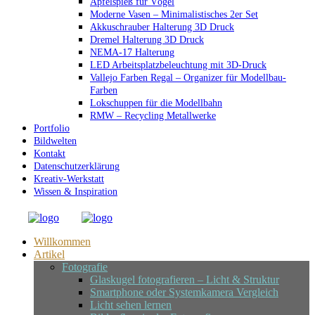
Apfelspieß für Vögel
Moderne Vasen – Minimalistisches 2er Set
Akkuschrauber Halterung 3D Druck
Dremel Halterung 3D Druck
NEMA-17 Halterung
LED Arbeitsplatzbeleuchtung mit 3D-Druck
Vallejo Farben Regal – Organizer für Modellbau-
Farben
Lokschuppen für die Modellbahn
RMW – Recycling Metallwerke
Portfolio
Bildwelten
Kontakt
Datenschutzerklärung
Kreativ-Werkstatt
Wissen & Inspiration
Willkommen
Artikel
Fotografie
Glaskugel fotografieren – Licht & Struktur
Smartphone oder Systemkamera Vergleich
Licht sehen lernen