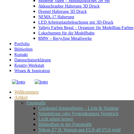
Moderne Vasen – Minimalistisches 2er Set
Akkuschrauber Halterung 3D Druck
Dremel Halterung 3D Druck
NEMA-17 Halterung
LED Arbeitsplatzbeleuchtung mit 3D-Druck
Vallejo Farben Regal – Organizer für Modellbau-Farben
Lokschuppen für die Modellbahn
RMW – Recycling Metallwerke
Portfolio
Bildwelten
Kontakt
Datenschutzerklärung
Kreativ-Werkstatt
Wissen & Inspiration
Willkommen
Artikel
Fotografie
Glaskugel fotografieren – Licht & Struktur
Smartphone oder Systemkamera Vergleich
Licht sehen lernen
Bildaufbau in der Fotografie
Nikon Z7 II: Warum aus f/2.8 oft f/5.6 wird