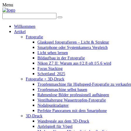
Menu
Willkommen
Artikel
Fotografie
Glaskugel fotografieren – Licht & Struktur
Smartphone oder Systemkamera Vergleich
Licht sehen lernen
Bildaufbau in der Fotografie
Nikon Z7 II: Warum aus f/2.8 oft f/5.6 wird
Focus Stacking
Schottland_2025
Fotografie + 3D-Druck
Tropfenmaschine für Highspeed-Fotografie zu verkaufe
Tropfenmaschine selbst bauen
Rahmenlose Bilder professionell aufhängen
Ventilhalterung Wassertropfen-Fotografie
Nodalpunktadapter
Perfekte Panoramen mit dem Smartphone
3D-Druck
Wandregale aus dem 3D-Druck
Apfelspieß für Vögel