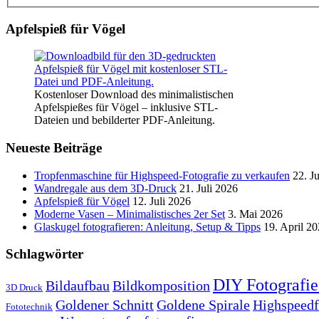
Apfelspieß für Vögel
Kostenloser Download des minimalistischen
Apfelspießes für Vögel – inklusive STL-
Dateien und bebilderter PDF-Anleitung.
Neueste Beiträge
Tropfenmaschine für Highspeed-Fotografie zu verkaufen
22. J
Wandregale aus dem 3D-Druck
21. Juli 2026
Apfelspieß für Vögel
12. Juli 2026
Moderne Vasen – Minimalistisches 2er Set
3. Mai 2026
Glaskugel fotografieren: Anleitung, Setup & Tipps
19. April 2
Schlagwörter
DIY Fotografie
Bildaufbau
Bildkomposition
3D Druck
Goldener Schnitt
Goldene Spirale
Highspeedf
Fototechnik