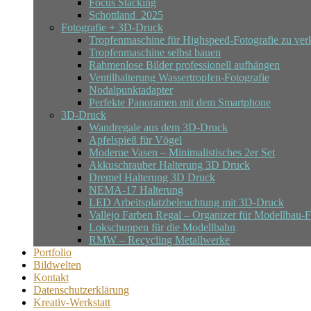
Focus Stacking
Schottland_2025
Fotografie + 3D-Druck
Tropfenmaschine für Highspeed-Fotografie zu ver
Tropfenmaschine selbst bauen
Rahmenlose Bilder professionell aufhängen
Ventilhalterung Wassertropfen-Fotografie
Nodalpunktadapter
Perfekte Panoramen mit dem Smartphone
3D-Druck
Wandregale aus dem 3D-Druck
Apfelspieß für Vögel
Moderne Vasen – Minimalistisches 2er Set
Akkuschrauber Halterung 3D Druck
Dremel Halterung 3D Druck
NEMA-17 Halterung
LED Arbeitsplatzbeleuchtung mit 3D-Druck
Vallejo Farben Regal – Organizer für Modellbau-
Lokschuppen für die Modellbahn
RMW – Recycling Metallwerke
Portfolio
Bildwelten
Kontakt
Datenschutzerklärung
Kreativ-Werkstatt