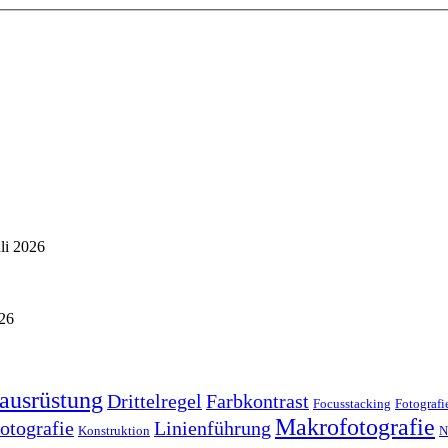
uli 2026
026
ausrüstung
Drittelregel
Farbkontrast
Focusstacking
Fotografi
Makrofotografie
otografie
Linienführung
Konstruktion
N