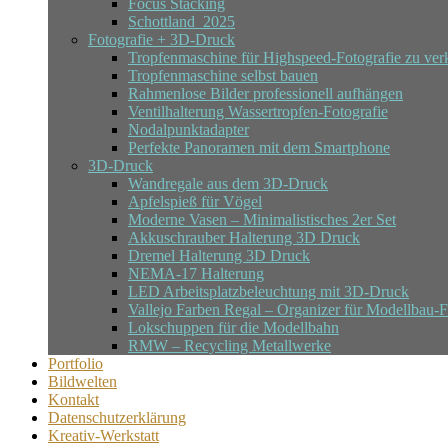
Focus Stacking
Schottland_2025
Fotografie + 3D-Druck
Tropfenmaschine für Highspeed-Fotografie zu ver
Tropfenmaschine selbst bauen
Rahmenlose Bilder professionell aufhängen
Ventilhalterung Wassertropfen-Fotografie
Nodalpunktadapter
Perfekte Panoramen mit dem Smartphone
3D-Druck
Wandregale aus dem 3D-Druck
Apfelspieß für Vögel
Moderne Vasen – Minimalistisches 2er Set
Akkuschrauber Halterung 3D Druck
Dremel Halterung 3D Druck
NEMA-17 Halterung
LED Arbeitsplatzbeleuchtung mit 3D-Druck
Vallejo Farben Regal – Organizer für Modellbau-
Lokschuppen für die Modellbahn
RMW – Recycling Metallwerke
Portfolio
Bildwelten
Kontakt
Datenschutzerklärung
Kreativ-Werkstatt