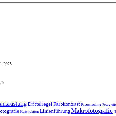
uli 2026
026
ausrüstung
Drittelregel
Farbkontrast
Focusstacking
Fotografi
Makrofotografie
otografie
Linienführung
Konstruktion
N