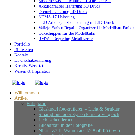
Moderne Vasen – Minimalistisches 2er Set
Akkuschrauber Halterung 3D Druck
Dremel Halterung 3D Druck
NEMA-17 Halterung
LED Arbeitsplatzbeleuchtung mit 3D-Druck
Vallejo Farben Regal – Organizer für Modellbau-Farben
Lokschuppen für die Modellbahn
RMW – Recycling Metallwerke
Portfolio
Bildwelten
Kontakt
Datenschutzerklärung
Kreativ-Werkstatt
Wissen & Inspiration
Willkommen
Artikel
Fotografie
Glaskugel fotografieren – Licht & Struktur
Smartphone oder Systemkamera Vergleich
Licht sehen lernen
Bildaufbau in der Fotografie
Nikon Z7 II: Warum aus f/2.8 oft f/5.6 wird