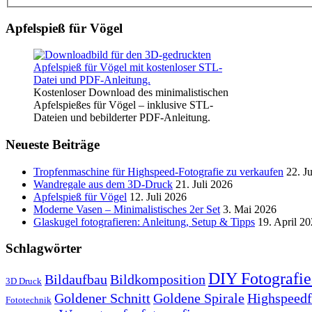
Apfelspieß für Vögel
Kostenloser Download des minimalistischen
Apfelspießes für Vögel – inklusive STL-
Dateien und bebilderter PDF-Anleitung.
Neueste Beiträge
Tropfenmaschine für Highspeed-Fotografie zu verkaufen
22. J
Wandregale aus dem 3D-Druck
21. Juli 2026
Apfelspieß für Vögel
12. Juli 2026
Moderne Vasen – Minimalistisches 2er Set
3. Mai 2026
Glaskugel fotografieren: Anleitung, Setup & Tipps
19. April 2
Schlagwörter
DIY Fotografie
Bildaufbau
Bildkomposition
3D Druck
Goldener Schnitt
Goldene Spirale
Highspeedf
Fototechnik