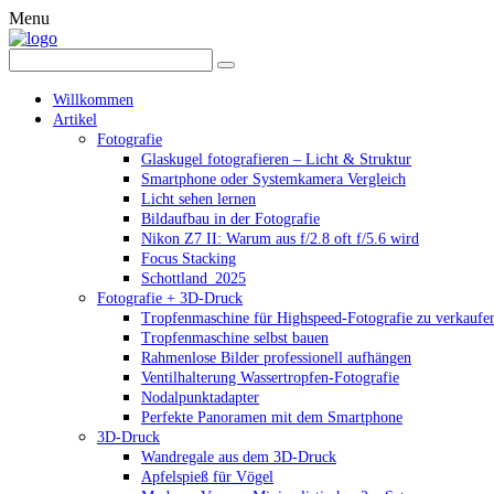
Menu
Willkommen
Artikel
Fotografie
Glaskugel fotografieren – Licht & Struktur
Smartphone oder Systemkamera Vergleich
Licht sehen lernen
Bildaufbau in der Fotografie
Nikon Z7 II: Warum aus f/2.8 oft f/5.6 wird
Focus Stacking
Schottland_2025
Fotografie + 3D-Druck
Tropfenmaschine für Highspeed-Fotografie zu verkaufe
Tropfenmaschine selbst bauen
Rahmenlose Bilder professionell aufhängen
Ventilhalterung Wassertropfen-Fotografie
Nodalpunktadapter
Perfekte Panoramen mit dem Smartphone
3D-Druck
Wandregale aus dem 3D-Druck
Apfelspieß für Vögel