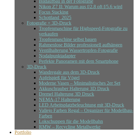
Bildaufbau in der Fotografie
Nikon Z7 II: Warum aus f/2.8 oft f/5.6 wird
Focus Stacking
Schottland_2025
Fotografie + 3D-Druck
Tropfenmaschine für Highspeed-Fotografie zu
verkaufen
Tropfenmaschine selbst bauen
Rahmenlose Bilder professionell aufhängen
Ventilhalterung Wassertropfen-Fotografie
Nodalpunktadapter
Perfekte Panoramen mit dem Smartphone
3D-Druck
Wandregale aus dem 3D-Druck
Apfelspieß für Vögel
Moderne Vasen – Minimalistisches 2er Set
Akkuschrauber Halterung 3D Druck
Dremel Halterung 3D Druck
NEMA-17 Halterung
LED Arbeitsplatzbeleuchtung mit 3D-Druck
Vallejo Farben Regal – Organizer für Modellbau-
Farben
Lokschuppen für die Modellbahn
RMW – Recycling Metallwerke
Portfolio