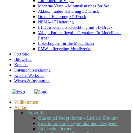
Apfelspieß für Vögel
Moderne Vasen – Minimalistisches 2er Set
Akkuschrauber Halterung 3D Druck
Dremel Halterung 3D Druck
NEMA-17 Halterung
LED Arbeitsplatzbeleuchtung mit 3D-Druck
Vallejo Farben Regal – Organizer für Modellbau-
Farben
Lokschuppen für die Modellbahn
RMW – Recycling Metallwerke
Portfolio
Bildwelten
Kontakt
Datenschutzerklärung
Kreativ-Werkstatt
Wissen & Inspiration
Willkommen
Artikel
Fotografie
Glaskugel fotografieren – Licht & Struktur
Smartphone oder Systemkamera Vergleich
Licht sehen lernen