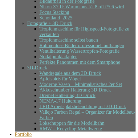
Bildaufbau in der Fotografie
Nikon Z7 II: Warum aus f/2.8 oft f/5.6 wird
Focus Stacking
Schottland_2025
Fotografie + 3D-Druck
Tropfenmaschine für Highspeed-Fotografie zu
verkaufen
Tropfenmaschine selbst bauen
Rahmenlose Bilder professionell aufhängen
Ventilhalterung Wassertropfen-Fotografie
Nodalpunktadapter
Perfekte Panoramen mit dem Smartphone
3D-Druck
Wandregale aus dem 3D-Druck
Apfelspieß für Vögel
Moderne Vasen – Minimalistisches 2er Set
Akkuschrauber Halterung 3D Druck
Dremel Halterung 3D Druck
NEMA-17 Halterung
LED Arbeitsplatzbeleuchtung mit 3D-Druck
Vallejo Farben Regal – Organizer für Modellbau-
Farben
Lokschuppen für die Modellbahn
RMW – Recycling Metallwerke
Portfolio