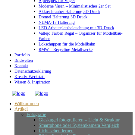
Apfelspieß für Vögel
Moderne Vasen – Minimalistisches 2er Set
Akkuschrauber Halterung 3D Druck
Dremel Halterung 3D Druck
NEMA-17 Halterung
LED Arbeitsplatzbeleuchtung mit 3D-Druck
Vallejo Farben Regal – Organizer für Modellbau-
Farben
Lokschuppen für die Modellbahn
RMW – Recycling Metallwerke
Portfolio
Bildwelten
Kontakt
Datenschutzerklärung
Kreativ-Werkstatt
Wissen & Inspiration
Willkommen
Artikel
Fotografie
Glaskugel fotografieren – Licht & Struktur
Smartphone oder Systemkamera Vergleich
Licht sehen lernen