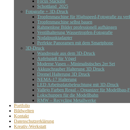
Focus Stacking
Schottland_2025
Fotografie + 3D-Druck
Tropfenmaschine für Highspeed-Fotografie zu ver
Tropfenmaschine selbst bauen
Rahmenlose Bilder professionell aufhängen
Ventilhalterung Wassertropfen-Fotografie
Nodalpunktadapter
Perfekte Panoramen mit dem Smartphone
3D-Druck
Wandregale aus dem 3D-Druck
Apfelspieß für Vögel
Moderne Vasen – Minimalistisches 2er Set
Akkuschrauber Halterung 3D Druck
Dremel Halterung 3D Druck
NEMA-17 Halterung
LED Arbeitsplatzbeleuchtung mit 3D-Druck
Vallejo Farben Regal – Organizer für Modellbau-
Lokschuppen für die Modellbahn
RMW – Recycling Metallwerke
Portfolio
Bildwelten
Kontakt
Datenschutzerklärung
Kreativ-Werkstatt