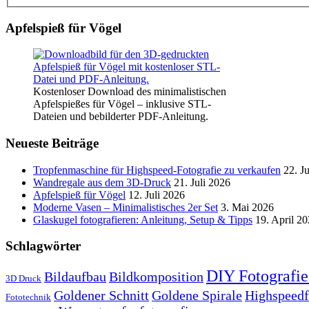
Apfelspieß für Vögel
Kostenloser Download des minimalistischen
Apfelspießes für Vögel – inklusive STL-
Dateien und bebilderter PDF-Anleitung.
Neueste Beiträge
Tropfenmaschine für Highspeed-Fotografie zu verkaufen
22. J
Wandregale aus dem 3D-Druck
21. Juli 2026
Apfelspieß für Vögel
12. Juli 2026
Moderne Vasen – Minimalistisches 2er Set
3. Mai 2026
Glaskugel fotografieren: Anleitung, Setup & Tipps
19. April 2
Schlagwörter
DIY Fotografie
Bildaufbau
Bildkomposition
3D Druck
Goldener Schnitt
Goldene Spirale
Highspeedf
Fototechnik