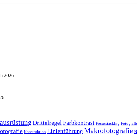
uli 2026
026
ausrüstung
Drittelregel
Farbkontrast
Focusstacking
Fotografi
Makrofotografie
otografie
Linienführung
Konstruktion
N