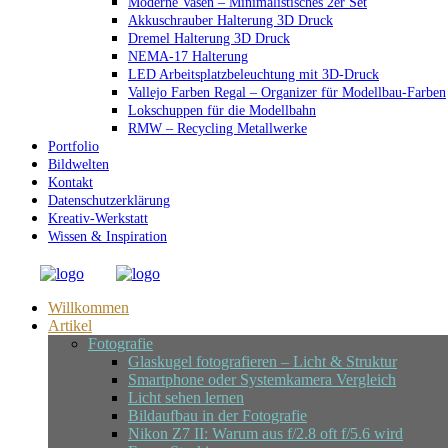
Moderne Vasen – Minimalistisches 2er Set
Akkuschrauber Halterung 3D Druck
Dremel Halterung 3D Druck
NEMA-17 Halterung
LED Arbeitsplatzbeleuchtung mit 3D-Druck
Vallejo Farben Regal – Organizer für Modellbau-Farben
Lokschuppen für die Modellbahn
RMW – Recycling Metallwerke
Portfolio
Bildwelten
Kontakt
Datenschutzerklärung
Kreativ-Werkstatt
Wissen & Inspiration
Willkommen
Artikel
Fotografie
Glaskugel fotografieren – Licht & Struktur
Smartphone oder Systemkamera Vergleich
Licht sehen lernen
Bildaufbau in der Fotografie
Nikon Z7 II: Warum aus f/2.8 oft f/5.6 wird