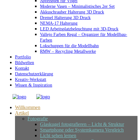
Apfelspieß für Vögel
Moderne Vasen – Minimalistisches 2er Set
Akkuschrauber Halterung 3D Druck
Dremel Halterung 3D Druck
NEMA-17 Halterung
LED Arbeitsplatzbeleuchtung mit 3D-Druck
Vallejo Farben Regal – Organizer für Modellbau-
Farben
Lokschuppen für die Modellbahn
RMW – Recycling Metallwerke
Portfolio
Bildwelten
Kontakt
Datenschutzerklärung
Kreativ-Werkstatt
Wissen & Inspiration
Willkommen
Artikel
Fotografie
Glaskugel fotografieren – Licht & Struktur
Smartphone oder Systemkamera Vergleich
Licht sehen lernen