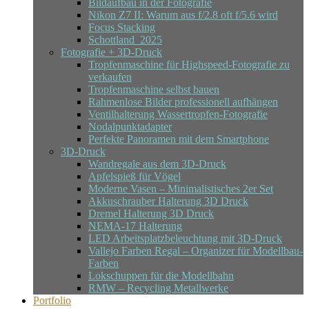
Bildaufbau in der Fotografie
Nikon Z7 II: Warum aus f/2.8 oft f/5.6 wird
Focus Stacking
Schottland_2025
Fotografie + 3D-Druck
Tropfenmaschine für Highspeed-Fotografie zu
verkaufen
Tropfenmaschine selbst bauen
Rahmenlose Bilder professionell aufhängen
Ventilhalterung Wassertropfen-Fotografie
Nodalpunktadapter
Perfekte Panoramen mit dem Smartphone
3D-Druck
Wandregale aus dem 3D-Druck
Apfelspieß für Vögel
Moderne Vasen – Minimalistisches 2er Set
Akkuschrauber Halterung 3D Druck
Dremel Halterung 3D Druck
NEMA-17 Halterung
LED Arbeitsplatzbeleuchtung mit 3D-Druck
Vallejo Farben Regal – Organizer für Modellbau-
Farben
Lokschuppen für die Modellbahn
RMW – Recycling Metallwerke
Portfolio