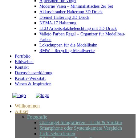
Apfelspieß für Vögel
Moderne Vasen – Minimalistisches 2er Set
Akkuschrauber Halterung 3D Druck
Dremel Halterung 3D Druck
NEMA-17 Halterung
LED Arbeitsplatzbeleuchtung mit 3D-Druck
Vallejo Farben Regal – Organizer für Modellbau-
Farben
Lokschuppen für die Modellbahn
RMW – Recycling Metallwerke
Portfolio
Bildwelten
Kontakt
Datenschutzerklärung
Kreativ-Werkstatt
Wissen & Inspiration
Willkommen
Artikel
Fotografie
Glaskugel fotografieren – Licht & Struktur
Smartphone oder Systemkamera Vergleich
Licht sehen lernen