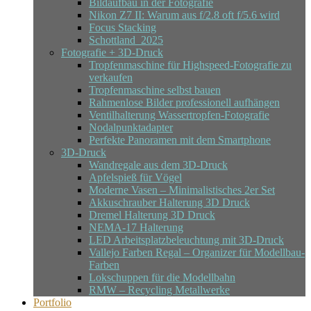
Bildaufbau in der Fotografie
Nikon Z7 II: Warum aus f/2.8 oft f/5.6 wird
Focus Stacking
Schottland_2025
Fotografie + 3D-Druck
Tropfenmaschine für Highspeed-Fotografie zu
verkaufen
Tropfenmaschine selbst bauen
Rahmenlose Bilder professionell aufhängen
Ventilhalterung Wassertropfen-Fotografie
Nodalpunktadapter
Perfekte Panoramen mit dem Smartphone
3D-Druck
Wandregale aus dem 3D-Druck
Apfelspieß für Vögel
Moderne Vasen – Minimalistisches 2er Set
Akkuschrauber Halterung 3D Druck
Dremel Halterung 3D Druck
NEMA-17 Halterung
LED Arbeitsplatzbeleuchtung mit 3D-Druck
Vallejo Farben Regal – Organizer für Modellbau-
Farben
Lokschuppen für die Modellbahn
RMW – Recycling Metallwerke
Portfolio