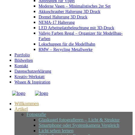
Apfelspieß für Vögel
Moderne Vasen – Minimalistisches 2er Set
Akkuschrauber Halterung 3D Druck
Dremel Halterung 3D Druck
NEMA-17 Halterung
LED Arbeitsplatzbeleuchtung mit 3D-Druck
Vallejo Farben Regal – Organizer für Modellbau-
Farben
Lokschuppen für die Modellbahn
RMW – Recycling Metallwerke
Portfolio
Bildwelten
Kontakt
Datenschutzerklärung
Kreativ-Werkstatt
Wissen & Inspiration
Willkommen
Artikel
Fotografie
Glaskugel fotografieren – Licht & Struktur
Smartphone oder Systemkamera Vergleich
Licht sehen lernen