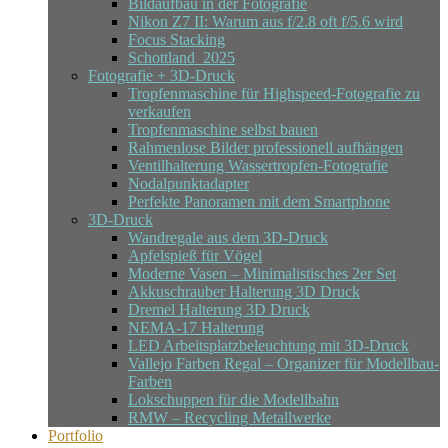
Bildaufbau in der Fotografie
Nikon Z7 II: Warum aus f/2.8 oft f/5.6 wird
Focus Stacking
Schottland_2025
Fotografie + 3D-Druck
Tropfenmaschine für Highspeed-Fotografie zu
verkaufen
Tropfenmaschine selbst bauen
Rahmenlose Bilder professionell aufhängen
Ventilhalterung Wassertropfen-Fotografie
Nodalpunktadapter
Perfekte Panoramen mit dem Smartphone
3D-Druck
Wandregale aus dem 3D-Druck
Apfelspieß für Vögel
Moderne Vasen – Minimalistisches 2er Set
Akkuschrauber Halterung 3D Druck
Dremel Halterung 3D Druck
NEMA-17 Halterung
LED Arbeitsplatzbeleuchtung mit 3D-Druck
Vallejo Farben Regal – Organizer für Modellbau-
Farben
Lokschuppen für die Modellbahn
RMW – Recycling Metallwerke
Portfolio