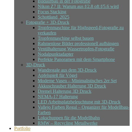
Bildaufbau in der Fotografie
Nikon Z7 II: Warum aus f/2.8 oft f/5.6 wird
Focus Stacking
Schottland_2025
Fotografie + 3D-Druck
Tropfenmaschine für Highspeed-Fotografie zu
verkaufen
Tropfenmaschine selbst bauen
Rahmenlose Bilder professionell aufhängen
Ventilhalterung Wassertropfen-Fotografie
Nodalpunktadapter
Perfekte Panoramen mit dem Smartphone
3D-Druck
Wandregale aus dem 3D-Druck
Apfelspieß für Vögel
Moderne Vasen – Minimalistisches 2er Set
Akkuschrauber Halterung 3D Druck
Dremel Halterung 3D Druck
NEMA-17 Halterung
LED Arbeitsplatzbeleuchtung mit 3D-Druck
Vallejo Farben Regal – Organizer für Modellbau-
Farben
Lokschuppen für die Modellbahn
RMW – Recycling Metallwerke
Portfolio