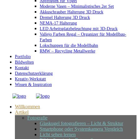
Apfelspieß für Vögel
Moderne Vasen – Minimalistisches 2er Set
Akkuschrauber Halterung 3D Druck
Dremel Halterung 3D Druck
NEMA-17 Halterung
LED Arbeitsplatzbeleuchtung mit 3D-Druck
Vallejo Farben Regal – Organizer für Modellbau-
Farben
Lokschuppen für die Modellbahn
RMW – Recycling Metallwerke
Portfolio
Bildwelten
Kontakt
Datenschutzerklärung
Kreativ-Werkstatt
Wissen & Inspiration
Willkommen
Artikel
Fotografie
Glaskugel fotografieren – Licht & Struktur
Smartphone oder Systemkamera Vergleich
Licht sehen lernen