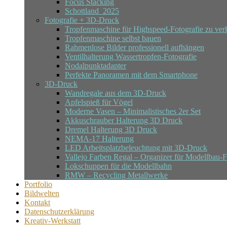
Focus Stacking
Schottland_2025
Fotografie + 3D-Druck
Tropfenmaschine für Highspeed-Fotografie zu ver
Tropfenmaschine selbst bauen
Rahmenlose Bilder professionell aufhängen
Ventilhalterung Wassertropfen-Fotografie
Nodalpunktadapter
Perfekte Panoramen mit dem Smartphone
3D-Druck
Wandregale aus dem 3D-Druck
Apfelspieß für Vögel
Moderne Vasen – Minimalistisches 2er Set
Akkuschrauber Halterung 3D Druck
Dremel Halterung 3D Druck
NEMA-17 Halterung
LED Arbeitsplatzbeleuchtung mit 3D-Druck
Vallejo Farben Regal – Organizer für Modellbau-
Lokschuppen für die Modellbahn
RMW – Recycling Metallwerke
Portfolio
Bildwelten
Kontakt
Datenschutzerklärung
Kreativ-Werkstatt