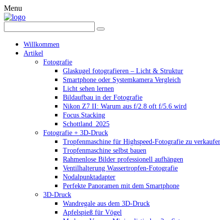
Menu
Willkommen
Artikel
Fotografie
Glaskugel fotografieren – Licht & Struktur
Smartphone oder Systemkamera Vergleich
Licht sehen lernen
Bildaufbau in der Fotografie
Nikon Z7 II: Warum aus f/2.8 oft f/5.6 wird
Focus Stacking
Schottland_2025
Fotografie + 3D-Druck
Tropfenmaschine für Highspeed-Fotografie zu verkaufe
Tropfenmaschine selbst bauen
Rahmenlose Bilder professionell aufhängen
Ventilhalterung Wassertropfen-Fotografie
Nodalpunktadapter
Perfekte Panoramen mit dem Smartphone
3D-Druck
Wandregale aus dem 3D-Druck
Apfelspieß für Vögel