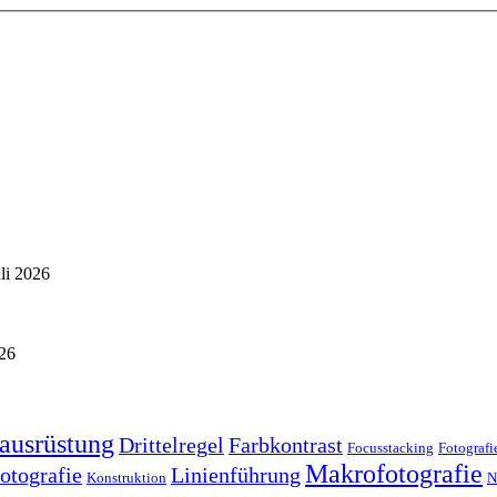
uli 2026
026
ausrüstung
Drittelregel
Farbkontrast
Focusstacking
Fotografi
Makrofotografie
otografie
Linienführung
Konstruktion
N