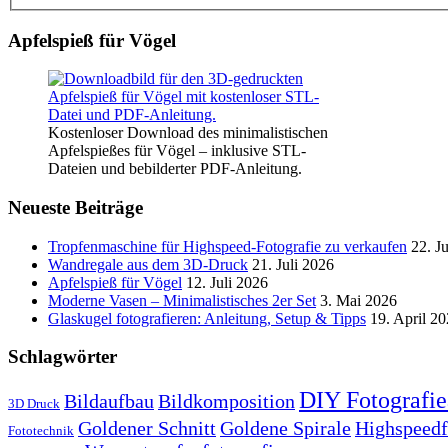
Apfelspieß für Vögel
Kostenloser Download des minimalistischen
Apfelspießes für Vögel – inklusive STL-
Dateien und bebilderter PDF-Anleitung.
Neueste Beiträge
Tropfenmaschine für Highspeed-Fotografie zu verkaufen
22. J
Wandregale aus dem 3D-Druck
21. Juli 2026
Apfelspieß für Vögel
12. Juli 2026
Moderne Vasen – Minimalistisches 2er Set
3. Mai 2026
Glaskugel fotografieren: Anleitung, Setup & Tipps
19. April 2
Schlagwörter
DIY Fotografie
Bildaufbau
Bildkomposition
3D Druck
Goldener Schnitt
Goldene Spirale
Highspeedf
Fototechnik