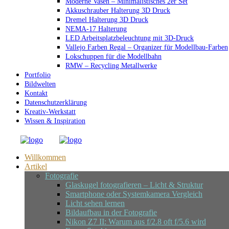
Moderne Vasen – Minimalistisches 2er Set
Akkuschrauber Halterung 3D Druck
Dremel Halterung 3D Druck
NEMA-17 Halterung
LED Arbeitsplatzbeleuchtung mit 3D-Druck
Vallejo Farben Regal – Organizer für Modellbau-Farben
Lokschuppen für die Modellbahn
RMW – Recycling Metallwerke
Portfolio
Bildwelten
Kontakt
Datenschutzerklärung
Kreativ-Werkstatt
Wissen & Inspiration
Willkommen
Artikel
Fotografie
Glaskugel fotografieren – Licht & Struktur
Smartphone oder Systemkamera Vergleich
Licht sehen lernen
Bildaufbau in der Fotografie
Nikon Z7 II: Warum aus f/2.8 oft f/5.6 wird