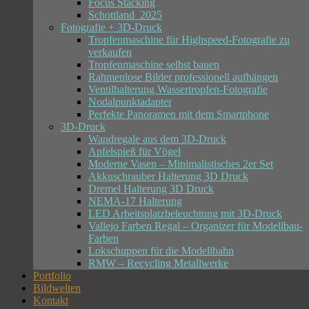
Focus Stacking
Schottland_2025
Fotografie + 3D-Druck
Tropfenmaschine für Highspeed-Fotografie zu
verkaufen
Tropfenmaschine selbst bauen
Rahmenlose Bilder professionell aufhängen
Ventilhalterung Wassertropfen-Fotografie
Nodalpunktadapter
Perfekte Panoramen mit dem Smartphone
3D-Druck
Wandregale aus dem 3D-Druck
Apfelspieß für Vögel
Moderne Vasen – Minimalistisches 2er Set
Akkuschrauber Halterung 3D Druck
Dremel Halterung 3D Druck
NEMA-17 Halterung
LED Arbeitsplatzbeleuchtung mit 3D-Druck
Vallejo Farben Regal – Organizer für Modellbau-
Farben
Lokschuppen für die Modellbahn
RMW – Recycling Metallwerke
Portfolio
Bildwelten
Kontakt