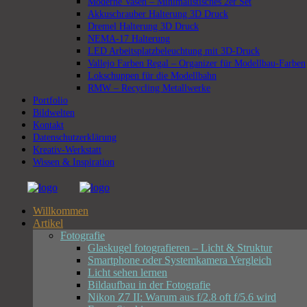
Moderne Vasen – Minimalistisches 2er Set
Akkuschrauber Halterung 3D Druck
Dremel Halterung 3D Druck
NEMA-17 Halterung
LED Arbeitsplatzbeleuchtung mit 3D-Druck
Vallejo Farben Regal – Organizer für Modellbau-Farben
Lokschuppen für die Modellbahn
RMW – Recycling Metallwerke
Portfolio
Bildwelten
Kontakt
Datenschutzerklärung
Kreativ-Werkstatt
Wissen & Inspiration
Willkommen
Artikel
Fotografie
Glaskugel fotografieren – Licht & Struktur
Smartphone oder Systemkamera Vergleich
Licht sehen lernen
Bildaufbau in der Fotografie
Nikon Z7 II: Warum aus f/2.8 oft f/5.6 wird