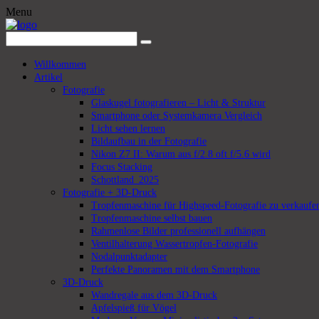
Menu
Willkommen
Artikel
Fotografie
Glaskugel fotografieren – Licht & Struktur
Smartphone oder Systemkamera Vergleich
Licht sehen lernen
Bildaufbau in der Fotografie
Nikon Z7 II: Warum aus f/2.8 oft f/5.6 wird
Focus Stacking
Schottland_2025
Fotografie + 3D-Druck
Tropfenmaschine für Highspeed-Fotografie zu verkaufe
Tropfenmaschine selbst bauen
Rahmenlose Bilder professionell aufhängen
Ventilhalterung Wassertropfen-Fotografie
Nodalpunktadapter
Perfekte Panoramen mit dem Smartphone
3D-Druck
Wandregale aus dem 3D-Druck
Apfelspieß für Vögel