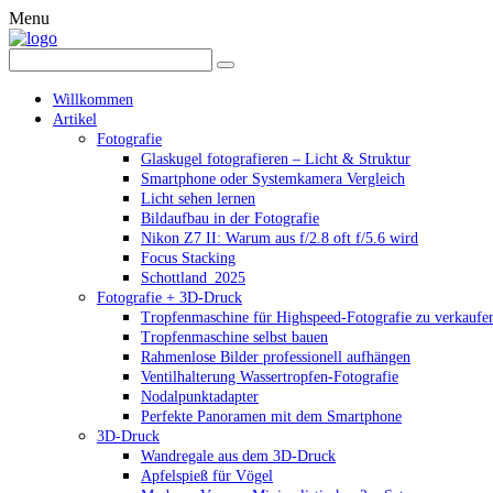
Menu
Willkommen
Artikel
Fotografie
Glaskugel fotografieren – Licht & Struktur
Smartphone oder Systemkamera Vergleich
Licht sehen lernen
Bildaufbau in der Fotografie
Nikon Z7 II: Warum aus f/2.8 oft f/5.6 wird
Focus Stacking
Schottland_2025
Fotografie + 3D-Druck
Tropfenmaschine für Highspeed-Fotografie zu verkaufe
Tropfenmaschine selbst bauen
Rahmenlose Bilder professionell aufhängen
Ventilhalterung Wassertropfen-Fotografie
Nodalpunktadapter
Perfekte Panoramen mit dem Smartphone
3D-Druck
Wandregale aus dem 3D-Druck
Apfelspieß für Vögel