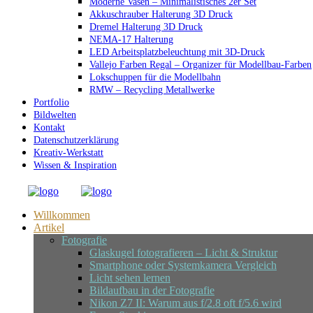
Moderne Vasen – Minimalistisches 2er Set
Akkuschrauber Halterung 3D Druck
Dremel Halterung 3D Druck
NEMA-17 Halterung
LED Arbeitsplatzbeleuchtung mit 3D-Druck
Vallejo Farben Regal – Organizer für Modellbau-Farben
Lokschuppen für die Modellbahn
RMW – Recycling Metallwerke
Portfolio
Bildwelten
Kontakt
Datenschutzerklärung
Kreativ-Werkstatt
Wissen & Inspiration
Willkommen
Artikel
Fotografie
Glaskugel fotografieren – Licht & Struktur
Smartphone oder Systemkamera Vergleich
Licht sehen lernen
Bildaufbau in der Fotografie
Nikon Z7 II: Warum aus f/2.8 oft f/5.6 wird