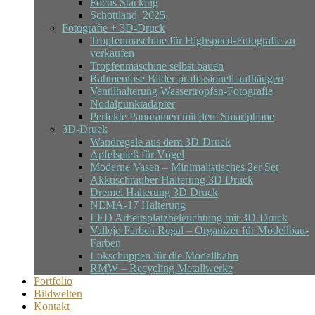
Focus Stacking
Schottland_2025
Fotografie + 3D-Druck
Tropfenmaschine für Highspeed-Fotografie zu
verkaufen
Tropfenmaschine selbst bauen
Rahmenlose Bilder professionell aufhängen
Ventilhalterung Wassertropfen-Fotografie
Nodalpunktadapter
Perfekte Panoramen mit dem Smartphone
3D-Druck
Wandregale aus dem 3D-Druck
Apfelspieß für Vögel
Moderne Vasen – Minimalistisches 2er Set
Akkuschrauber Halterung 3D Druck
Dremel Halterung 3D Druck
NEMA-17 Halterung
LED Arbeitsplatzbeleuchtung mit 3D-Druck
Vallejo Farben Regal – Organizer für Modellbau-
Farben
Lokschuppen für die Modellbahn
RMW – Recycling Metallwerke
Portfolio
Bildwelten
Kontakt