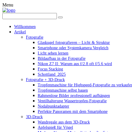
Menu
Willkommen
Artikel
Fotografie
Glaskugel fotografieren – Licht & Struktur
Smartphone oder Systemkamera Vergleich
Licht sehen lernen
Bildaufbau in der Fotografie
Nikon Z7 II: Warum aus f/2.8 oft f/5.6 wird
Focus Stacking
Schottland_2025
Fotografie + 3D-Druck
Tropfenmaschine für Highspeed-Fotografie zu verkaufe
Tropfenmaschine selbst bauen
Rahmenlose Bilder professionell aufhängen
Ventilhalterung Wassertropfen-Fotografie
Nodalpunktadapter
Perfekte Panoramen mit dem Smartphone
3D-Druck
Wandregale aus dem 3D-Druck
Apfelspieß für Vögel