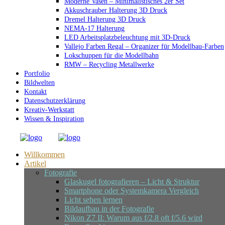
Moderne Vasen – Minimalistisches 2er Set
Akkuschrauber Halterung 3D Druck
Dremel Halterung 3D Druck
NEMA-17 Halterung
LED Arbeitsplatzbeleuchtung mit 3D-Druck
Vallejo Farben Regal – Organizer für Modellbau-Farben
Lokschuppen für die Modellbahn
RMW – Recycling Metallwerke
Portfolio
Bildwelten
Kontakt
Datenschutzerklärung
Kreativ-Werkstatt
Wissen & Inspiration
Willkommen
Artikel
Fotografie
Glaskugel fotografieren – Licht & Struktur
Smartphone oder Systemkamera Vergleich
Licht sehen lernen
Bildaufbau in der Fotografie
Nikon Z7 II: Warum aus f/2.8 oft f/5.6 wird