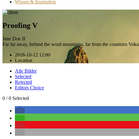
Wissen & Inspiration
Proofing V
Jane Doe II
Far far away, behind the word mountains, far from the countries Voka
2018-10-12 12:00
Location
Alle Bilder
Selected
Rejected
Editors Choice
0
/
0
Selected