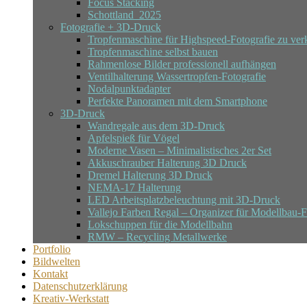
Focus Stacking
Schottland_2025
Fotografie + 3D-Druck
Tropfenmaschine für Highspeed-Fotografie zu ver
Tropfenmaschine selbst bauen
Rahmenlose Bilder professionell aufhängen
Ventilhalterung Wassertropfen-Fotografie
Nodalpunktadapter
Perfekte Panoramen mit dem Smartphone
3D-Druck
Wandregale aus dem 3D-Druck
Apfelspieß für Vögel
Moderne Vasen – Minimalistisches 2er Set
Akkuschrauber Halterung 3D Druck
Dremel Halterung 3D Druck
NEMA-17 Halterung
LED Arbeitsplatzbeleuchtung mit 3D-Druck
Vallejo Farben Regal – Organizer für Modellbau-
Lokschuppen für die Modellbahn
RMW – Recycling Metallwerke
Portfolio
Bildwelten
Kontakt
Datenschutzerklärung
Kreativ-Werkstatt